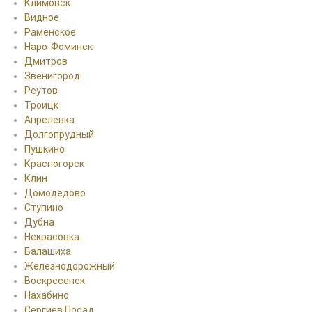
Климовск
Видное
Раменское
Наро-Фоминск
Дмитров
Звенигород
Реутов
Троицк
Апрелевка
Долгопрудный
Пушкино
Красногорск
Клин
Домодедово
Ступино
Дубна
Некрасовка
Балашиха
Железнодорожный
Воскресенск
Нахабино
Сергиев Посад